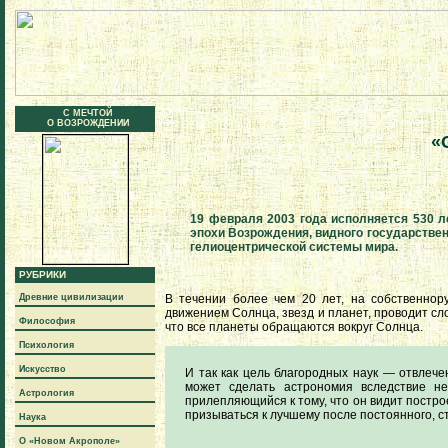
С МЕЧТОЙ
О ВОЗРОЖДЕНИИ
«
19 февраля 2003 года исполняется 530 
эпохи Возрождения, видного государствен
гелиоцентрической системы мира.
РУБРИКИ
Древние цивилизации
В течении более чем 20 лет, на собственнор
движением Солнца, звезд и планет, проводит сл
Философия
что все планеты обращаются вокруг Солнца.
Психология
Искусство
И так как цель благородных наук — отвлече
может сделать астрономия вследствие не
Астрология
прилепляющийся к тому, что он видит постр
призываться к лучшему после постоянного, с
Наука
О «Новом Акрополе»