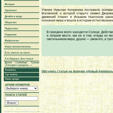
История
Учение Николая Коперника послужило основа
Здоровье
Вселенной, о которой открыто заявил Джорж
Дизайн и мода
движений планет и Исааком Ньютоном закон 
познания мира и вошла в историю естествознани
Общество
Педагогика
В середине всего находится Солнце. Действит
Отдушина
и лучшем месте, как не в том, откуда он 
светильником мира, другие — умом его, а тр
Мифология
Наука путешествовать
Есть многое на свете...
Х.А.Ливрага. Все статьи
Делия Стейнберг Гусман
«Сегодня я увидела...»
Контакты
Обсудить статью на форуме «Новый Акропол
Где купить
Наше кредо
АРХИВ НОМЕРОВ
ПОИСК СТАТЕЙ