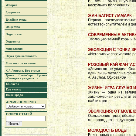
В 1959 г. была опублик
нескольких положениях...
История
Здоровье
ЖАН-БАТИСТ ЛАМАРК
Первая последовательн
Дизайн и мода
естествоиспытателем и ф
Общество
СОВРЕМЕННЫЕ АКТИВ
Педагогика
Эволюцию земной коры и в
Отдушина
Мифология
ЭВОЛЮЦИЯ С ТОЧКИ З
«Историю человеческого р
Наука путешествовать
Есть многое на свете...
РОЗОВЫЙ РАЙ ФАНТАС
«Землю он не увидел. Она
Х.А.Ливрага. Все статьи
один лишь металл на фоне 
Делия Стейнберг Гусман
А. Азимов. Основание
«Сегодня я увидела...»
Контакты
ЖИЗНЬ: ИГРА СЛУЧАЯ 
Где купить
Жизнь — одна из велича
Наше кредо
закономерный результат э
найти ответ.
АРХИВ НОМЕРОВ
ЭВОЛЮЦИЯ: ОТ МОЛЕК
ПОИСК СТАТЕЙ
Осмысление темы, обознач
же порождает следующую..
МОЛОДОСТЬ ВОДЫ
Вода, срывающаяся со ск