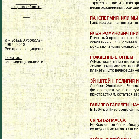
__________
торжественности и востор
exspressinform.ru
вновь рожденными, ощуща
___
___
ПАНСПЕРМИЯ, ИЛИ МЫ
Гипотеза занесения жизни 
ИЛЬЯ РОМАНОВИЧ ПР
Почетный профессор свобо
© «
Новый Акрополь
»
основанных Э. Сольвеем.
1997 - 2013
механики и комплексных си
Все права защищены
РОЖДЕННЫЕ ОГНЕМ
Политика
Облик планеты меняется ме
конфиденциальности
Земли поднимается новый
планеты. Это вечное движе
ЭЙНШТЕЙН, РЕЛИГИЯ И
Альберт Эйнштейн. Челове
философ, как человек, с
пристрастиям, остаться ве
ГАЛИЛЕО ГАЛИЛЕЙ. НА
В 1564 г. в Пизе родился 
СКРЫТАЯ МАССА
Во Вселенной были обнаруж
их неуловимо мало. Они о