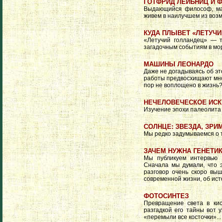
ГОТФРИД ЛЕЙБНИЦ И 
Выдающийся философ, ма
живем в наилучшем из возм
КУДА ПЛЫВЕТ «ЛЕТУЧИ
«Летучий голландец» — 
загадочным событиям в мо
МАШИНЫ ЛЕОНАРДО
Даже не догадываясь об эт
работы предвосхищают мног
пор не воплощено в жизнь
НЕЧЕЛОВЕЧЕСКОЕ ИСК
Изучение эпохи палеолита
СОЛНЦЕ: ЗВЕЗДА, ЗРИ
Мы редко задумываемся о 
ЗАЧЕМ НУЖНА ГЕНЕТИ
Мы публикуем интервью 
Сначала мы думали, что 
разговор очень скоро вы
современной жизни, об ист
ФОТОСИНТЕЗ
Превращение света в кис
разгадкой его тайны вот 
«перемыли все косточки»..