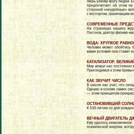
лишь узкому кругу людей. 
предпочитает об этом не
стороной «неудобные» воп
с восторгом, граничащим ин
СОВРЕМЕННЫЕ ПРЕДСТ
На страницах нашего жур
Постнов, доктор физико-ма
ВОДА: ХРУПКОЕ РАВН
Человек может обойтись б
какие условия она ставит 
КАТАЛИЗАТОР. ВЕЛИКИ
Мир вокруг нас постоянно м
Приглядимся к этим привы
КАК ЗВУЧИТ ЧИСЛО
В школе нас учат, что скл
Однако в основе самих сис
— этим принципом прекрасн
ОСТАНОВИВШИЙ СОЛН
К 530-летию со дня рожден
ВЕЧНЫЙ ДВИГАТЕЛЬ Д
Ему удалось невозможное:
психической энергии, котор