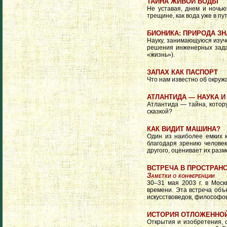
ТАЙНА ЖИВОЙ ВОДЫ
Не уставая, днем и ночью
трещине, как вода уже в пут
БИОНИКА: ПРИРОДА ЗН
Науку, занимающуюся изуч
решения инженерных задач
«жизнь»).
ЗАПАХ КАК ПАСПОРТ
Что нам известно об окру
АТЛАНТИДА — НАУКА И
Атлантида — тайна, котору
сказкой?
КАК ВИДИТ МАШИНА?
Один из наиболее емких 
благодаря зрению челове
другого, оценивает их раз
ВСТРЕЧА В ПРОСТРАНС
Заметки о конференции
30–31 мая 2003 г. в Мос
времени. Эта встреча объ
искусствоведов, философов,
ИСТОРИЯ ОТЛОЖЕННО
Открытия и изобретения, 