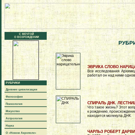
С МЕЧТОЙ
О ВОЗРОЖДЕНИИ
РУБРИ
ЭВРИКА СЛОВО НАРИЦ
Все исследования Архимед
работал он над ними однов
РУБРИКИ
Древние цивилизации
Философия
СПИРАЛЬ ДНК. ЛЕСТНИ
Психология
Что такое жизнь? Этот воп
к рождению, происхождению
Искусство
находится молекула ДНК.
Астрология
Наука
ЧАРЛЬЗ РОБЕРТ ДАРВ
О «Новом Акрополе»