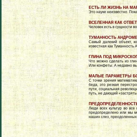
ЕСТЬ ЛИ ЖИЗНЬ НА МА
Это науке неизвестно. Пока
ВСЕЛЕННАЯ КАК ОТВЕТ
Человек есть в сущности в
ТУМАННОСТЬ АНДРОМ
Самый далекий объект, к
известная как Туманность 
ГЛИНА ПОД МИКРОСКО
Что можно сделать из гли
Или конфеты. А недавно вы
МАЛЫЕ ПАРАМЕТРЫ Б
С точки зрения математик
беда, это резкая перестр
пути, социальная революци
путь, не дающий «застрять»
ПРЕДОПРЕДЕЛЕННОСТЬ
Люди всех культур во все
предопределено или мы м
наших слез, преодоленных