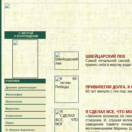
С МЕЧТОЙ
О ВОЗРОЖДЕНИИ
ШВЕЙЦАРСКИЙ ЛЕВ
Самой печальной скалой, 
принес себя в жертву ради 
РУБРИКИ
ПРИВИЛЕГИЯ ДОЛГА. К
Древние цивилизации
60 лет минуло с тех пор, к
Философия
Психология
Искусство
Я СДЕЛАЛ ВСЕ, ЧТО МО
«Звонили колокола по ско
Астрология
старушка. И, слушая коло
Наука
заведение памяти почив
воспоминаниям Марины Цв
О «Новом Акрополе»