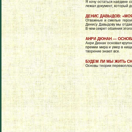
Я хочу остаться наедине с
лежал документ, который д
ДЕНИС ДАВЫДОВ: «МО
Отважные и смелые герои 
Денису Давыдову мы отдаем
В чем секрет обаяния этог
АНРИ ДЮНАН — ОСНОВ
Анри Дюнан основал круп
премии мира и умер в нище
творение знают все.
БУДЕМ ЛИ МЫ ЖИТЬ С
Основы теории перевопло