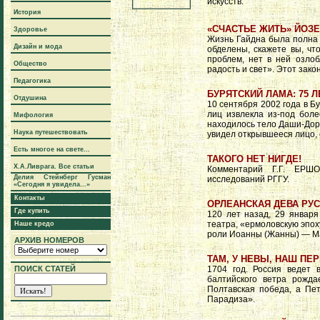
искусств.
История
«СЧАСТЬЕ ЖИТЬ» ЙОЗ
Здоровье
Жизнь Гайдна была полна 
Дизайн и мода
обделены, скажете вы, чт
проблем, нет в ней озлоб
Общество
радость и свет». Этот зако
Педагогика
БУРЯТСКИЙ ЛАМА: 75 
Отдушина
10 сентября 2002 года в Б
лиц извлекла из-под бол
Мифология
находилось тело Даши-Дорж
Наука путешествовать
увидел открывшееся лицо, о
Есть многое на свете...
ТАКОГО НЕТ НИГДЕ!
Х.А.Ливрага. Все статьи
Комментарий Г.Г. ЕРШО
Делия Стейнберг Гусман
исследований РГГУ.
«Сегодня я увидела...»
Контакты
ОРЛЕАНСКАЯ ДЕВА РУ
Где купить
120 лет назад, 29 января
театра, «ермоловскую эпох
Наше кредо
роли Иоанны (Жанны) — М
АРХИВ НОМЕРОВ
ТАМ, У НЕВЫ, НАШ ПЕР
ПОИСК СТАТЕЙ
1704 год. Россия ведет
балтийского ветра рожд
Полтавская победа, а Пет
Парадиза».