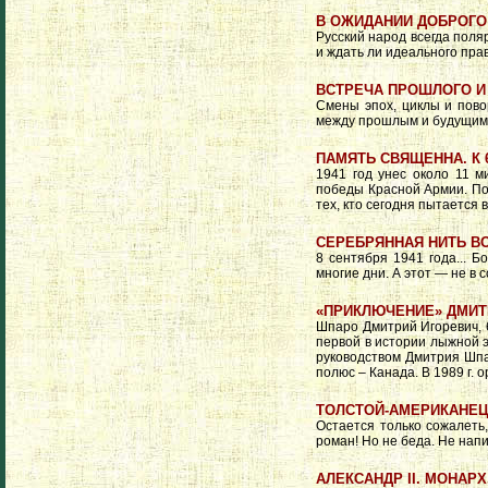
В ОЖИДАНИИ ДОБРОГО
Русский народ всегда поля
и ждать ли идеального пра
ВСТРЕЧА ПРОШЛОГО И
Смены эпох, циклы и пово
между прошлым и будущи
ПАМЯТЬ СВЯЩЕННА. К
1941 год унес около 11 м
победы Красной Армии. Поб
тех, кто сегодня пытается 
СЕРЕБРЯННАЯ НИТЬ В
8 сентября 1941 года... 
многие дни. А этот — не в 
«ПРИКЛЮЧЕНИЕ» ДМИ
Шпаро Дмитрий Игоревич, 6
первой в истории лыжной эк
руководством Дмитрия Шп
полюс – Канада. В 1989 г.
ТОЛСТОЙ-АМЕРИКАНЕЦ:
Остается только сожалеть
роман! Но не беда. Не напи
АЛЕКСАНДР II. МОНАРХ