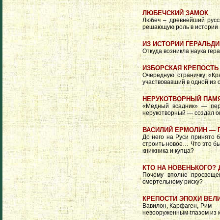
ЛЮБЕЧСКИЙ ЗАМОК
Любеч – древнейший русск
решающую роль в истории
ИЗ ИСТОРИИ ГЕРАЛЬДИ
Откуда возникла наука гера
ИЗБОРСКАЯ КРЕПОСТЬ
Очередную страничку «Кр
участвовавший в одной из 
НЕРУКОТВОРНЫЙ ПАМ
«Медный всадник» — пер
нерукотворный — создал о
ВАСИЛИЙ ЕРМОЛИН — 
До него на Руси принято 
строить новое… Что это бы
книжника и купца?
КТО НА НОВЕНЬКОГО? 
Почему вполне просвещен
смертельному риску?
КРЕПОСТИ ЭПОХИ ВЕЛИ
Вавилон, Карфаген, Рим — 
невооруженным глазом из к