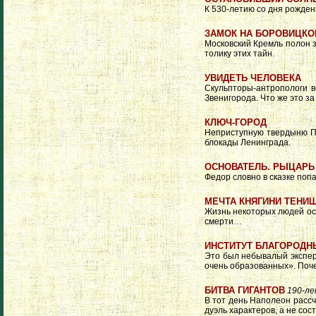
К 530-летию со дня рожден
ЗАМОК НА БОРОВИЦКО
Московский Кремль полон 
толику этих тайн.
УВИДЕТЬ ЧЕЛОВЕКА
Скульпторы-антропологи в
Звенигорода. Что же это з
КЛЮЧ-ГОРОД
Неприступную твердыню Пе
блокады Ленинграда.
ОСНОВАТЕЛЬ. РЫЦАРЬ
Федор словно в сказке поп
МЕЧТА КНЯГИНИ ТЕНИ
Жизнь некоторых людей ост
смерти…
ИНСТИТУТ БЛАГОРОДН
Это был небывалый экспер
очень образованных». Поче
БИТВА ГИГАНТОВ
190-л
В тот день Наполеон рассч
дуэль характеров, а не сос