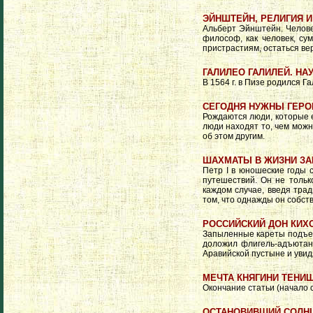
ЭЙНШТЕЙН, РЕЛИГИЯ И
Альберт Эйнштейн. Челове
философ, как человек, с
пристрастиям, остаться ве
ГАЛИЛЕО ГАЛИЛЕЙ. НА
В 1564 г. в Пизе родился 
СЕГОДНЯ НУЖНЫ ГЕРОИ
Рождаются люди, которые е
люди находят то, чем можн
об этом другим.
ШАХМАТЫ В ЖИЗНИ З
Петр I в юношеские годы 
путешествий. Он не тольк
каждом случае, введя тра
том, что однажды он собст
РОССИЙСКИЙ ДОН КИХ
Запыленные кареты подъех
доложил флигель-адъютант
Аравийской пустыне и увидя 
МЕЧТА КНЯГИНИ ТЕНИ
Окончание статьи (начало см
ОСТАНОВИВШИЙ СОЛН