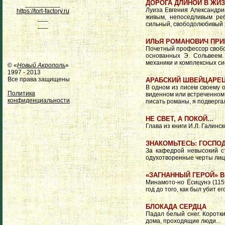
ДОРОГА ДЛИНОЙ В ЖИЗ
__________
Луиза Евгения Александри
https://tort-factory.ru
живым, непоседливым реб
___
сильный, свободолюбивый 
___
ИЛЬЯ РОМАНОВИЧ ПР
Почетный профессор свобо
основанных Э. Сольвеем.
механики и комплексных си
© «
Новый Акрополь
»
1997 - 2013
Все права защищены
АРАБСКИЙ ШВЕЙЦАРЕЦ
В одном из писем своему от
Политика
виденном или встреченном 
конфиденциальности
писать романы, я подверга
НЕ СВЕТ, А ПОКОЙ...
Глава из книги И.Л. Галинск
ЗНАКОМЬТЕСЬ: ГОСПОД
За кафедрой невысокий с
одухотворенные черты лица
«ЗАГНАННЫЙ ГЕРОЙ» 
Минамото-но Ёсицунэ (115
год до того, как был убит 
БЛОКАДА СЕРДЦА
Падал белый снег. Коротк
дома, проходящие люди...