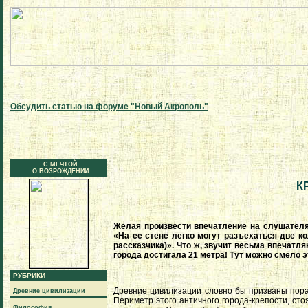
Обсудить статью на форуме "Новый Акрополь"
С МЕЧТОЙ
О ВОЗРОЖДЕНИИ
К
Желая произвести впечатление на слушателя 
«На ее стене легко могут разъехаться две к
рассказчика)». Что ж, звучит весьма впечат
города достигала 21 метра! Тут можно смело э
РУБРИКИ
Древние цивилизации словно бы призваны пора
Древние цивилизации
Периметр этого античного города-крепости, ст
Философия