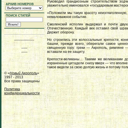
Руководил грандиозным строительством зод
АРХИВ НОМЕРОВ
уважительно именовался «государевым мастеро
«Положили мы такую красоту неизглаголенную, 
ПОИСК СТАТЕЙ
немаловажное событие.
Смоленский исполин выдержал и почти двухл
Отечественную. Каждый век оставил свой шрам
Держит оборону.
__________
Но строились эти колоссальные крепости, кон
башни, прежде всего, оберегали самое ценн
___
священную гору: греки — Акрополь, римляне —
___
вставали на ее защиту.
Крепости-великаны… Такими же великанами до
израненные цитадели снизу вверх — что вполне 
такое видели за свою долгую жизнь и потому тол
© «
Новый Акрополь
»
1997 - 2013
Все права защищены
Политика
конфиденциальности