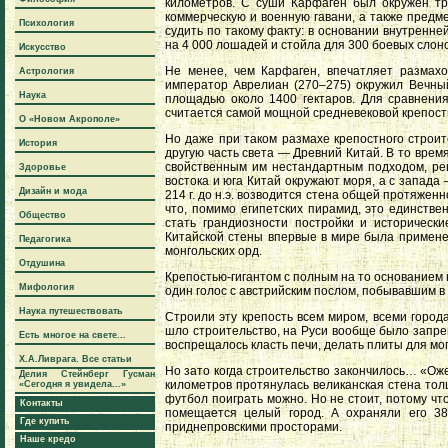
километров. С суши Карфаген был окружен т
коммерческую и военную гавани, а также предме
Психология
судить по такому факту: в основании внутренн
на 4 000 лошадей и стойла для 300 боевых слоно
Искусство
Не менее, чем Карфаген, впечатляет размахо
Астрология
император Аврелиан (270–275) окружил Вечный
Наука
площадью около 1400 гектаров. Для сравнения:
считается самой мощной средневековой крепост
О «Новом Акрополе»
Но даже при таком размахе крепостного строит
История
другую часть света — Древний Китай. В то врем
свойственным им нестандартным подходом, ре
Здоровье
востока и юга Китай окружают моря, а с запада
Дизайн и мода
214 г. до н.э. возводится стена общей протяжен
что, помимо египетских пирамид, это единстве
Общество
стать грандиозности постройки и историческ
Китайской стены впервые в мире была применен
Педагогика
монгольских орд.
Отдушина
Крепостью-гигантом с полным на то основанием 
Мифология
один голос с австрийским послом, побывавшим в 
Наука путешествовать
Строили эту крепость всем миром, всеми города
шло строительство, на Руси вообще было запре
Есть многое на свете...
воспрещалось класть печи, делать плиты для мо
Х.А.Ливрага. Все статьи
Но зато когда строительство закончилось… «Ож
Делия Стейнберг Гусман
километров протянулась великанская стена тол
«Сегодня я увидела...»
футбол поиграть можно. Но не стоит, потому чт
Контакты
помещается целый город. А охраняли его 3
Где купить
приднепровскими просторами.
Наше кредо