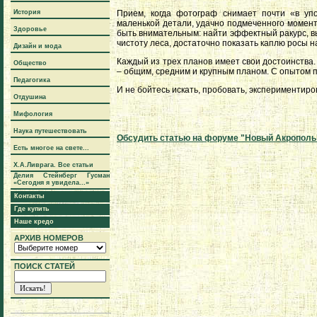
История
Прием, когда фотограф снимает почти «в упо
маленькой детали, удачно подмеченного момента
Здоровье
быть внимательным: найти эффектный ракурс, в
чистоту леса, достаточно показать каплю росы н
Дизайн и мода
Каждый из трех планов имеет свои достоинства. Е
Общество
– общим, средним и крупным планом. С опытом п
Педагогика
И не бойтесь искать, пробовать, экспериментиро
Отдушина
Мифология
Наука путешествовать
Обсудить статью на форуме "Новый Акрополь
Есть многое на свете...
Х.А.Ливрага. Все статьи
Делия Стейнберг Гусман
«Сегодня я увидела...»
Контакты
Где купить
Наше кредо
АРХИВ НОМЕРОВ
ПОИСК СТАТЕЙ