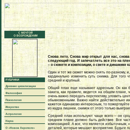
С МЕЧТОЙ
О ВОЗРОЖДЕНИИ
Снова лето. Снова мир открыт для нас, снов
следующий год. И запечатлеть все это на пл
– о сюжете и композиции, о свете и динамике к
Один и тот же сюжет можно снять по-разному, и
кардинально изменить суть снимка. Для того ч
РУБРИКИ
средний и крупный.
Древние цивилизации
Общий план еще называют адресным. Он как бы
заката, как правило, ведется на общем плане, 
Философия
очень важно передать перспективу, уловить цен
обыкновенными. Важно найти действительно ин
Психология
кажется одинаково интересным, то пожертвуйте 
Искусство
из кадра лишнее, снимок от этого только выиграе
Астрология
Средний план используют чаще всего – он ср
среднем плане должно быть действие. Все част
Наука
композицией. А все, что является избыточным, 
деталей, которые мешают восприятию. Будьте л
О «Новом Акрополе»