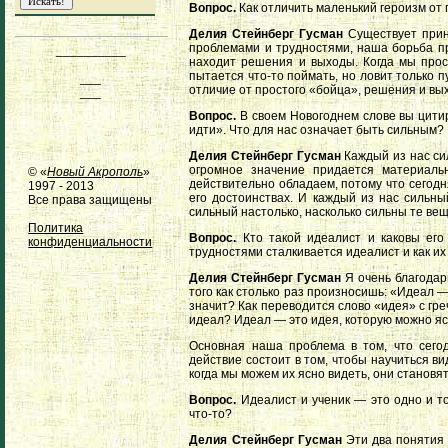
Вопрос.
Как отличить маленький героизм от
Делия Стейнберг Гусман
Существует принц
проблемами и трудностями, наша борьба пр
__________
находит решения и выходы. Когда мы прос
пытается что-то поймать, но ловит только 
___
отличие от простого «бойца», решения и вы
___
Вопрос.
В своем Новогоднем слове вы цити
идти». Что для нас означает быть сильным?
Делия Стейнберг Гусман
Каждый из нас сил
огромное значение придается материаль
© «
Новый Акрополь
»
действительно обладаем, потому что сегодн
1997 - 2013
его достоинствах. И каждый из нас сильны
Все права защищены
сильный настолько, насколько сильны те вещ
Политика
Вопрос.
Кто такой идеалист и каковы его
конфиденциальности
трудностями сталкивается идеалист и как и
Делия Стейнберг Гусман
Я очень благодарн
того как столько раз произносишь: «Идеал 
значит? Как переводится слово «идея» с гре
идеал? Идеал — это идея, которую можно ясн
Основная наша проблема в том, что сего
действие состоит в том, чтобы научиться ви
когда мы можем их ясно видеть, они становя
Вопрос.
Идеалист и ученик — это одно и т
что-то?
Делия Стейнберг Гусман
Эти два понятия 