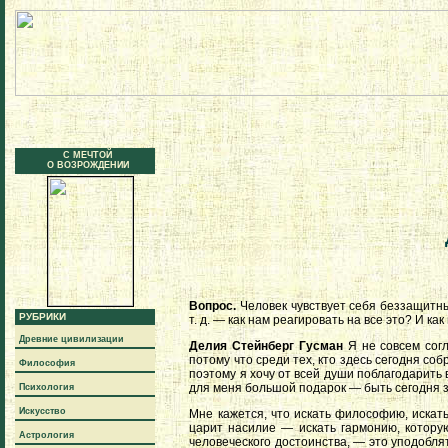
С МЕЧТОЙ
О ВОЗРОЖДЕНИИ
Вопрос.
Человек чувствует себя беззащитны
РУБРИКИ
т. д. — как нам реагировать на все это? И к
Древние цивилизации
Делия Стейнберг Гусман
Я не совсем согл
потому что среди тех, кто здесь сегодня соб
Философия
поэтому я хочу от всей души поблагодарить 
для меня большой подарок — быть сегодня з
Психология
Искусство
Мне кажется, что искать философию, искать
царит насилие — искать гармонию, которую
Астрология
человеческого достоинства, — это уподоблят