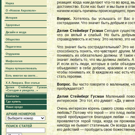
реакция: когда нам делают что-то во вред, м
Наука
достоинство. Если нас бьют и мы бьем в отв
начнем искать причины происходящего, причи
О «Новом Акрополе»
История
Вопрос.
Хотелось бы услышать от Вас о д
сострадании. Что значит быть добрым и со
Здоровье
Делия Стейнберг Гусман
Сегодня существуе
Дизайн и мода
что он вялый и слабый. Но быть добрым 
справедливость и истину. Это нелегко, это н
Общество
Что значит быть сострадательным? Это не 
Педагогика
способность понять, что чувствуют другие. 
Отдушина
понимать их обязательно должны. И такое 
значит любить то, что мы должны любить. А
Мифология
И если есть люди, которые в себе объедин
объединяет в себе доброе, красивое и сп
Наука путешествовать
чтобы понимать их. В каждом из нас есть чт
Есть многое на свете...
стать героями.
Х.А.Ливрага. Все статьи
Вопрос.
Вы часто говорите о маленьком, «по
Делия Стейнберг Гусман
пробуждается?
«Сегодня я увидела...»
Делия Стейнберг Гусман
Маленький повсе
Контакты
интересное. Это тот, кто думает: «Да, у мен
Где купить
Наше кредо
Очень интересен корень самого слова «геро
любовь? Потому что герой — это плод любв
АРХИВ НОМЕРОВ
герой пробуждается благодаря любви — люб
проявляется герой тогда, когда он прожив
никогда не бывает статичным. Он всегда в д
ПОИСК СТАТЕЙ
его действий — пробудить свою божественну