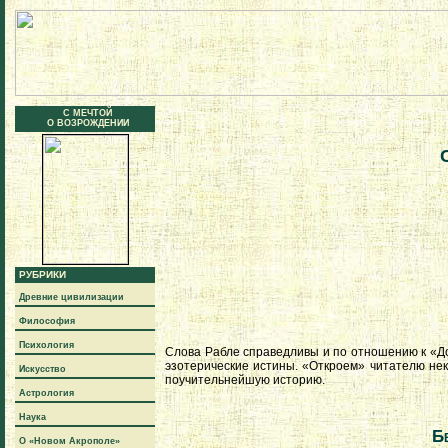
С МЕЧТОЙ
О ВОЗРОЖДЕНИИ
РУБРИКИ
Древние цивилизации
Философия
Психология
Слова Рабле справедливы и по отношению к «До
эзотерические истины. «Откроем» читателю нек
Искусство
поучительнейшую историю.
Астрология
Наука
Б
О «Новом Акрополе»