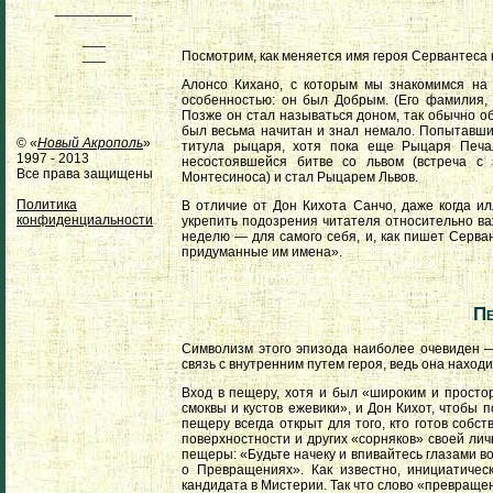
__________
___
___
Посмотрим, как меняется имя героя Сервантеса
Алонсо Кихано, с которым мы знакомимся на 
особенностью: он был Добрым. (Его фамилия, кс
Позже он стал называться доном, так обычно об
был весьма начитан и знал немало. Попытавшись
© «
Новый Акрополь
»
титула рыцаря, хотя пока еще Рыцаря Печа
1997 - 2013
несостоявшейся битве со львом (встреча с
Все права защищены
Монтесиноса) и стал Рыцарем Львов.
Политика
В отличие от Дон Кихота Санчо, даже когда и
конфиденциальности
укрепить подозрения читателя относительно ва
неделю — для самого себя, и, как пишет Серван
придуманные им имена».
Пе
Символизм этого эпизода наиболее очевиден 
связь с внутренним путем героя, ведь она наход
Вход в пещеру, хотя и был «широким и простор
смоквы и кустов ежевики», и Дон Кихот, чтобы 
пещеру всегда открыт для того, кто готов собст
поверхностности и других «сорняков» своей ли
пещеры: «Будьте начеку и впивайтесь глазами во 
о Превращениях». Как известно, инициатиче
кандидата в Мистерии. Так что слово «превраще