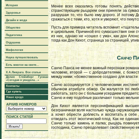
История
Менее всех оказались готовы понять действ
странствующим рыцарем они приняли за сумас
Здоровье
разрушая то, что было ему дорого. И потому 
сражаться с теми, кто, хотя и уверяют, что пеку
Дизайн и мода
Пусть для примера читатель вспомнит «тщатель
Общество
и цирюльник. Причиной его сумасшествия они сч
Педагогика
из них, однако не «сошел с ума», как дон Алон
тогда как Дон Кихот, страница за страницей, уп
Отдушина
Мифология
Санчо Па
Наука путешествовать
Есть многое на свете...
Санчо Панса не менее важный персонаж романа, 
человеке, второй — с добродетелями, с боже
Х.А.Ливрага. Все статьи
между ними: «божественное создано для власти 
Делия Стейнберг Гусман
«Сегодня я увидела...»
Санчо ассоциируется с человеческими инстинкт
Контакты
обычном атрибуте обжор. Он жалуется по любо
Где купить
работать, зато он с большим усердием предается
Санчо и ему подобные различают только мельниц
Наше кредо
АРХИВ НОМЕРОВ
Дон Кихот является персонификацией высшего
безграничная воля настолько чужда окружающим,
а хочет обрести доблесть и воспитать в себе 
ПОИСК СТАТЕЙ
отведать этот экзотический плод. Как не одинак
Санчо только камень и палка; рыцарь повинуе
господина, Санчо преодолевает свойственную ему