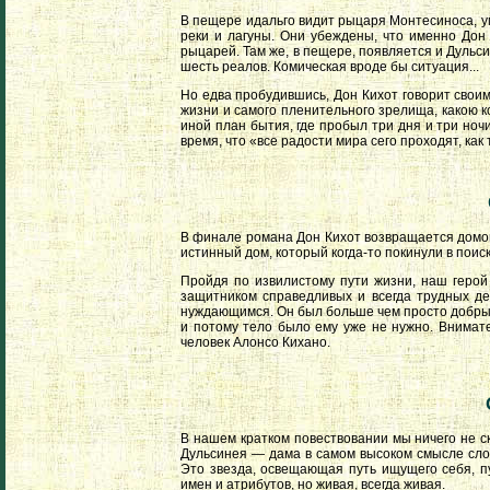
В пещере идальго видит рыцаря Монтесиноса, 
реки и лагуны. Они убеждены, что именно Дон
рыцарей. Там же, в пещере, появляется и Дульси
шесть реалов. Комическая вроде бы ситуация...
Но едва пробудившись, Дон Кихот говорит своим
жизни и самого пленительного зрелища, какою ко
иной план бытия, где пробыл три дня и три ночи
время, что «все радости мира сего проходят, как 
В финале романа Дон Кихот возвращается домой
истинный дом, который когда-то покинули в поис
Пройдя по извилистому пути жизни, наш герой
защитником справедливых и всегда трудных де
нуждающимся. Он был больше чем просто добрым
и потому тело было ему уже не нужно. Внимате
человек Алонсо Кихано.
В нашем кратком повествовании мы ничего не с
Дульсинея — дама в самом высоком смысле слов
Это звезда, освещающая путь ищущего себя, 
имен и атрибутов, но живая, всегда живая.