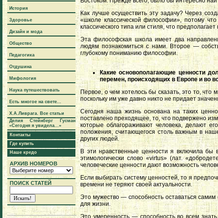
Востоком. Прежде всего, было бы интересно найт
История
Как лучше осуществить эту задачу? Через созд
«школе классической философии», потому что т
Здоровье
классического типа или стиля, что предполагает
Дизайн и мода
Эта философская школа имеет два направлени
Общество
людям познакомиться с нами. Второе — собст
глубокому пониманию философии.
Педагогика
Отдушина
Какие основополагающие ценности дол
перемен, происходящих в Европе и во в
Мифология
Наука путешествовать
Первое, о чем хотелось бы сказать, это то, чт
поскольку им уже давно никто не придает значен
Есть многое на свете...
Сегодня наша жизнь основана на таких ценност
Х.А.Ливрага. Все статьи
поставлено преходящее, то, что подвержено изме
Делия Стейнберг Гусман
которые облагораживают человека, делают его
«Сегодня я увидела...»
положения, считающегося столь важным в наше 
Контакты
других людей.
Где купить
В эти нравственные ценности я включила бы в
Наше кредо
этимологически слово «virtus» (лат. «доброде
АРХИВ НОМЕРОВ
человеческие ценности дают возможность челове
Если выбирать систему ценностей, то я предпоч
ПОИСК СТАТЕЙ
времени не теряют своей актуальности.
Это мужество — способность оставаться самим 
для жизни.
Это умеренность — способность во всем знать 