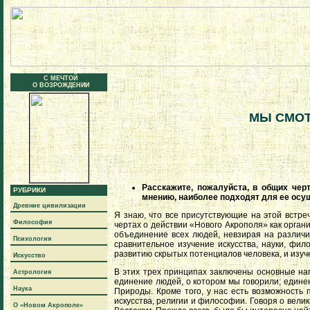
С МЕЧТОЙ
О ВОЗРОЖДЕНИИ
МЫ СМОТ
Расскажите, пожалуйста, в общих чер
РУБРИКИ
мнению, наиболее подходят для ее осу
Древние цивилизации
Я знаю, что все присутствующие на этой встр
Философия
чертах о действии «Нового Акрополя» как орга
объединение всех людей, невзирая на различ
Психология
сравнительное изучение искусства, науки, фи
развитию скрытых потенциалов человека, и изуч
Искусство
В этих трех принципах заключены основные на
Астрология
единение людей, о котором мы говорили; едине
Наука
Природы. Кроме того, у нас есть возможность 
искусства, религии и философии. Говоря о велик
О «Новом Акрополе»