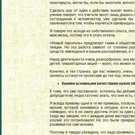
приоткрыты, могли бы, если бы захотели, воплот
Сделать шаг от идеи к действию значит взять
учение говорит, что учителя могут лишь указать 
сострадания к человечеству, уже сделали бы
заключается в том, чтобы научиться превращать 
Я говорю это исходя из собственного опыта, по
мою жизнь, потому что я этого хотела.
«Новый Акрополь» предлагает также и обществен
лекции. Но эта работа зависит от степени раз
средств, имеющихся в нашем распоряжении, и т. 
Наша деятельность очень разнообразна; она ка
детей, гуманитарных акций — всего, что можно 
Конечно, в тех странах, где нас немного, оче
проекты останутся проектами до тех пор, пока н
Какими основными качествами нужно об
К тому, что уже прозвучало, хотелось бы добав
добродетели; недостаточно знать, что они есть,
Я всегда привожу одни и те же примеры, посколь
музыке, которой занимаюсь и сегодня, хотя и 
очевидно, что я не смогу достичь этого за оди
тогда мы увидим, что с каждым днем мастерство
усилий это потребовало! Но это были прекрас
развивается сам человек.
Поэтому я твердо убеждена, что надо развивать 