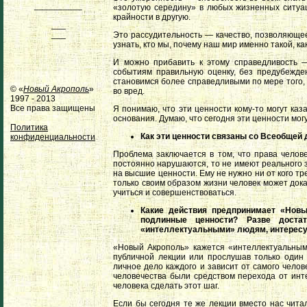
__________
«золотую середину» в любых жизненных ситуац
крайности в другую.
___
___
Это рассудительность — качество, позволяющее 
узнать, кто мы, почему наш мир именно такой, ка
И можно прибавить к этому справедливость —
событиям правильную оценку, без предубежден
становимся более справедливыми по мере того, 
© «
Новый Акрополь
»
во вред.
1997 - 2013
Все права защищены
Я понимаю, что эти ценности кому-то могут каз
основания. Думаю, что сегодня эти ценности мог
Политика
Как эти ценности связаны со Всеобщей
конфиденциальности
Проблема заключается в том, что права челове
постоянно нарушаются, то не имеют реального з
на высшие ценности. Ему не нужно ни от кого тр
только своим образом жизни человек может дока
учиться и совершенствоваться.
Какие действия предпринимает «Новы
подлинные ценности? Разве достат
«интеллектуальными» людям, интересу
«Новый Акрополь» кажется «интеллектуальным»
публичной лекции или прослушав только один 
личное дело каждого и зависит от самого челов
человечества были средством перехода от инте
человека сделать этот шаг.
Если бы сегодня те же лекции вместо нас читал