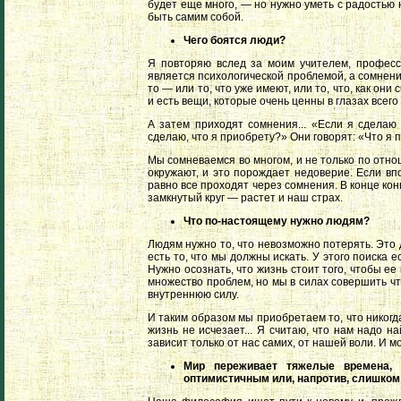
будет еще много, — но нужно уметь с радостью н
быть самим собой.
Чего боятся люди?
Я повторяю вслед за моим учителем, профессо
является психологической проблемой, а сомнени
то — или то, что уже имеют, или то, что, как он
и есть вещи, которые очень ценны в глазах всего
А затем приходят сомнения... «Если я сделаю
сделаю, что я приобрету?» Они говорят: «Что я 
Мы сомневаемся во многом, и не только по отно
окружают, и это порождает недоверие. Если вп
равно все проходят через сомнения. В конце кон
замкнутый круг — растет и наш страх.
Что по-настоящему нужно людям?
Людям нужно то, что невозможно потерять. Это
есть то, что мы должны искать. У этого поиска е
Нужно осознать, что жизнь стоит того, чтобы ее
множество проблем, но мы в силах совершить чт
внутреннюю силу.
И таким образом мы приобретаем то, что никогд
жизнь не исчезает... Я считаю, что нам надо на
зависит только от нас самих, от нашей воли. И 
Мир переживает тяжелые времена, 
оптимистичным или, напротив, слишко